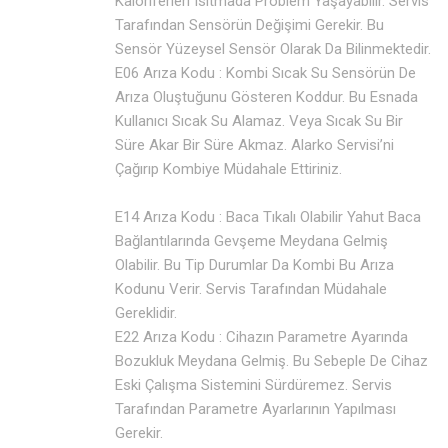
Kaloriferleri Isıtmada Problem Yaşayabilir. Servis
Tarafından Sensörün Değişimi Gerekir. Bu
Sensör Yüzeysel Sensör Olarak Da Bilinmektedir.
E06 Arıza Kodu : Kombi Sıcak Su Sensörün De
Arıza Oluştuğunu Gösteren Koddur. Bu Esnada
Kullanıcı Sıcak Su Alamaz. Veya Sıcak Su Bir
Süre Akar Bir Süre Akmaz. Alarko Servisi’ni
Çağırıp Kombiye Müdahale Ettiriniz.
E14 Arıza Kodu : Baca Tıkalı Olabilir Yahut Baca
Bağlantılarında Gevşeme Meydana Gelmiş
Olabilir. Bu Tip Durumlar Da Kombi Bu Arıza
Kodunu Verir. Servis Tarafından Müdahale
Gereklidir.
E22 Arıza Kodu : Cihazın Parametre Ayarında
Bozukluk Meydana Gelmiş. Bu Sebeple De Cihaz
Eski Çalışma Sistemini Sürdüremez. Servis
Tarafından Parametre Ayarlarının Yapılması
Gerekir.