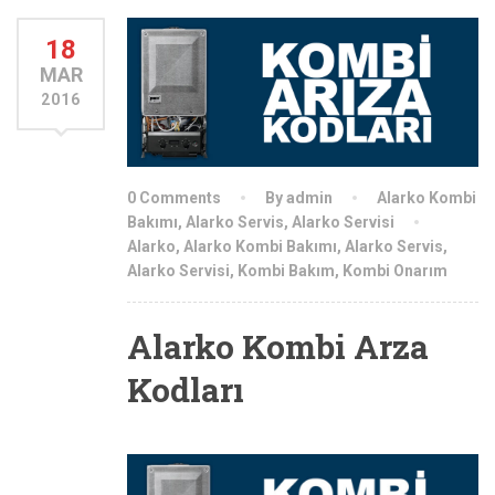
18
MAR
2016
0 Comments
By admin
Alarko Kombi
Bakımı
,
Alarko Servis
,
Alarko Servisi
Alarko
,
Alarko Kombi Bakımı
,
Alarko Servis
,
Alarko Servisi
,
Kombi Bakım
,
Kombi Onarım
Alarko Kombi Arza
Kodları