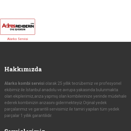
Alarko Servisi
Hakkımızda
Alarko kombi servisi
olarak 25 yıllık tecrübemiz ve profesyonel
ekibimiz ile İstanbul anadolu ve avrupa yakasında bulunmakta
olan ekiplerimiz,arıza yapmış olan kombilerinize yerinde müdehale
ederek kombinizin arızasını gidermekteyiz.Orjinal yedek
parçalarımız ve garantili servisimiz ile tamiri yapılan tüm yedek
parçalar 1 yıllık garantilidir.