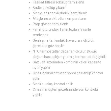
Tesisat filtresi sökülüp temizlenir
Brulör sökülüp yıkanır
Meme gözeneklerindeki temizlenir
Ateşleme elektrotları zımparalanır
Prop gözleri temizlenir
Fan motorundaki fanın tozları fırça ile
temizlenir
Genleşme tankındaki hava oranı ölçülür,
gerekirse gaz basılır
NTC termostatlar değerleri ölçülür. Düşük
değerli hassaslığını yitirmiş termostat değiştirilir
Gaz valfi üzerinden kombinin kalori kapasite
ayarı yapılır
Cihaz bakımı bittikten sonra çalıştırılıp kontrol
edilir
Sıcak su akışı kontrol edilir
Cihazın müşteri gözetiminde son kontrolü
yapılır