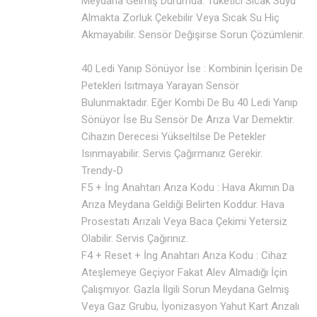
Meydana Gelmiş Durumda. Tüketici Sıcak Suyu
Almakta Zorluk Çekebilir Veya Sıcak Su Hiç
Akmayabilir. Sensör Değişirse Sorun Çözümlenir.
40 Ledi Yanıp Sönüyor İse : Kombinin İçerisin De
Petekleri Isıtmaya Yarayan Sensör
Bulunmaktadır. Eğer Kombi De Bu 40 Ledi Yanıp
Sönüyor İse Bu Sensör De Arıza Var Demektir.
Cihazın Derecesi Yükseltilse De Petekler
Isınmayabilir. Servis Çağırmanız Gerekir.
Trendy-D
F5 + İng Anahtarı Arıza Kodu : Hava Akımın Da
Arıza Meydana Geldiği Belirten Koddur. Hava
Prosestatı Arızalı Veya Baca Çekimi Yetersiz
Olabilir. Servis Çağırınız.
F4 + Reset + İng Anahtarı Arıza Kodu : Cihaz
Ateşlemeye Geçiyor Fakat Alev Almadığı İçin
Çalışmıyor. Gazla İlgili Sorun Meydana Gelmiş
Veya Gaz Grubu, İyonizasyon Yahut Kart Arızalı