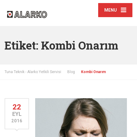
MENU
Etiket:
Kombi Onarım
Tuna Teknik - Alarko Yetkili Servisi
Blog
Kombi Onarım
22
EYL
2016