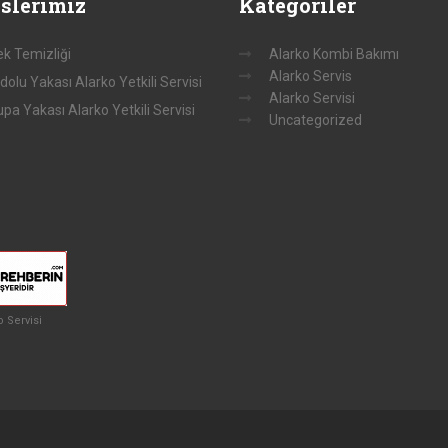
slerimiz
Kategoriler
k Temizliği
Alarko Kombi Bakımı
Alarko Servis
olu Yakası Alarko Yetkili Servisi
Alarko Servisi
pa Yakası Alarko Yetkili Servisi
Uncategorized
o Servisi